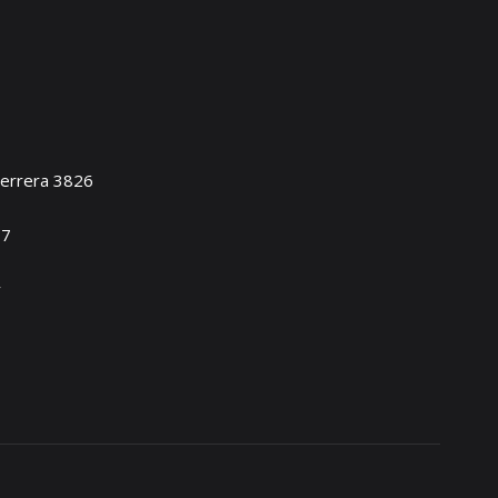
Herrera 3826
17
y