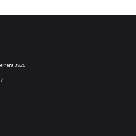
Herrera 3826
17
y