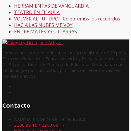
HERRAMIENTAS DE VANGUARDIA
TEATRO EN EL AULA
VOLVER AL FUTURO… Celebremos los recuerdos
HACIA LAS NUBES ME VOY
ENTRE MATES Y GUITARRAS
Somos una institución educativa LAICA (Habilitado N° 99 por la
Dirección General de Educación Inicial y Primaria y Habilitado
N° 96 por la Dirección General de Educación Secundaria) que
se distingue por sus sólidos principios de respeto, valores
morales y éticos.
Contacto
Av.Dr. Luis Alberto de Herrera 3826
2200 88 15 / 2200 88 17
info@joseartigas.edu.uy