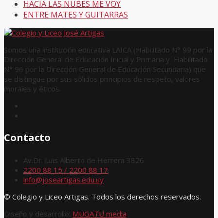
HACIA LAS NUBES ME VOY
ENTRE MATES Y GUITARRAS
Somos una institución educativa LAICA (Habilitado N° 99 por la
Dirección General de Educación Inicial y Primaria y Habilitado
N° 96 por la Dirección General de Educación Secundaria) que
se distingue por sus sólidos principios de respeto, valores
morales y éticos.
Contacto
Av.Dr. Luis Alberto de Herrera 3826
2200 88 15 / 2200 88 17
info@joseartigas.edu.uy
© Colegio y Liceo Artigas. Todos los derechos reservados.
Diseño y desarrollo:
MUGATU media