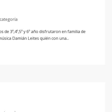
 categoría
e 3º,4º,5º y 6º año disfrutaron en familia de
música Damián Leites quién con una...